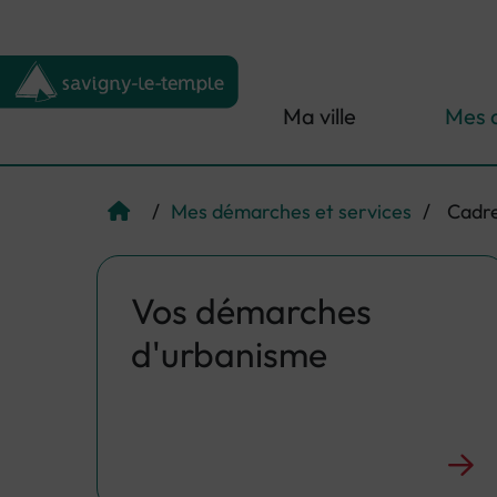
Menu de raccourcis
Retour à l'accueil
Ma ville
Mes 
/
Mes démarches et services
/
Cadre
Page d'accueil du site
Vos démarches
d'urbanisme