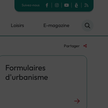
Suivez-nous
Facebook
Instagram
YouTube
Calaméo
Flux RSS
Loisirs
E-magazine
Liste des liens 
Partager
Formulaires
d'urbanisme