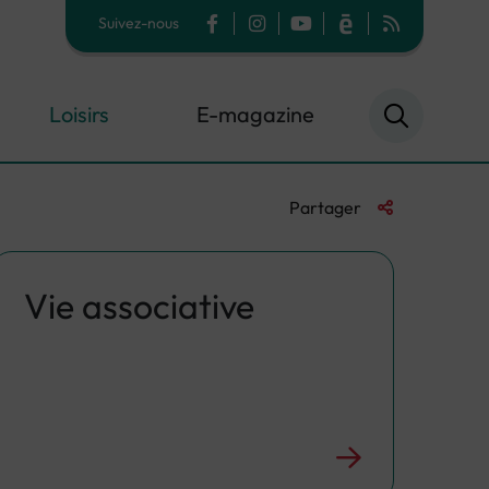
Suivez-nous
Facebook
Instagram
YouTube
Calaméo
Flux RSS
Loisirs
E-magazine
Liste des liens 
Partager
Vie associative