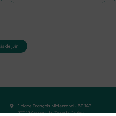
is de juin
1 place François Mitterrand - BP 147
77547 Savigny-le-Temple Cedex