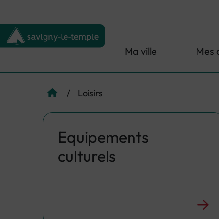
Menu de raccourcis
Retour à l'accueil
Ma ville
Mes 
/
Loisirs
Page d'accueil du site
Equipements
culturels