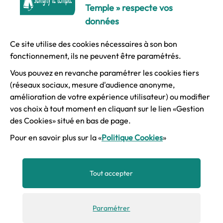
Temple » respecte vos
données
Ce site utilise des cookies nécessaires à son bon
© Ville de Savigny-le-Temple
fonctionnement, ils ne peuvent être paramétrés.
Vous pouvez en revanche paramétrer les cookies tiers
Mentions légales
(réseaux sociaux, mesure d'audience anonyme,
amélioration de votre expérience utilisateur) ou modifier
vos choix à tout moment en cliquant sur le lien «Gestion
Accessibilité
des Cookies» situé en bas de page.
Pour en savoir plus sur la «
Politique Cookies
»
Plan du site
Tout accepter
Gestion des cookies
Paramétrer