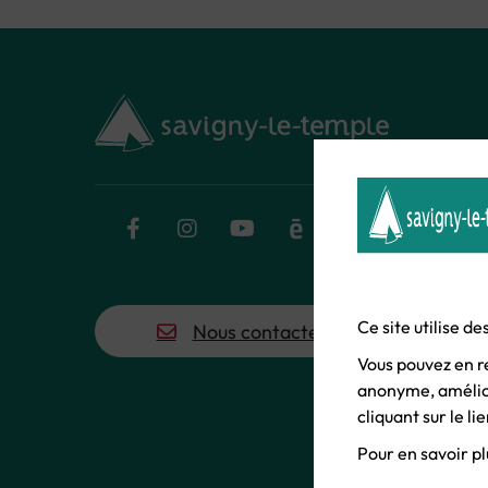
Facebook
Instagram
YouTube
Calaméo
Flux RSS
Ce site utilise d
Nous contacter
Vous pouvez en r
anonyme, amélior
cliquant sur le l
Pour en savoir plu