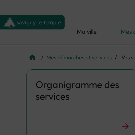
Menu de raccourcis
Retour à l'accueil
Ma ville
Mes 
/
Mes démarches et services
/
Vos s
Page d'accueil du site
Organigramme des
services