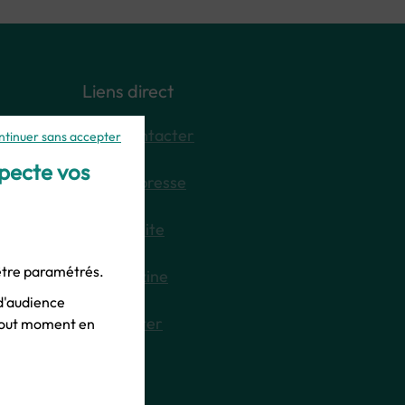
Liens direct
Nous contacter
ntinuer sans accepter
specte vos
Espace presse
Plan du site
 être paramétrés.
E-magazine
d'audience
Newsletter
 tout moment en