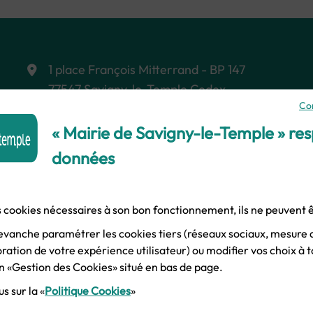
1 place François Mitterrand - BP 147
77547 Savigny-le-Temple Cedex
Co
Le lundi, mardi, mercredi, vendredi :
« Mairie de Savigny-le-Temple » re
8h45 - 12h15 et 13h30 - 17h00
données
Le jeudi :
10H30 - 12h15 et 13h30 -
17h00
Samedi :
8h45 - 12h15
es cookies nécessaires à son bon fonctionnement, ils ne peuvent
evanche paramétrer les cookies tiers (réseaux sociaux, mesure 
ation de votre expérience utilisateur) ou modifier vos choix à
ien «Gestion des Cookies» situé en bas de page.
s sur la «
Politique Cookies
»