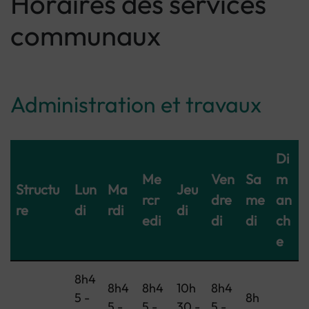
Horaires des services
communaux
Administration et travaux
Di
Me
Ven
Sa
m
Structu
Lun
Ma
Jeu
rcr
dre
me
an
re
di
rdi
di
edi
di
di
ch
e
8h4
8h4
8h4
10h
8h4
5 -
8h
5 -
5 -
30 -
5 -