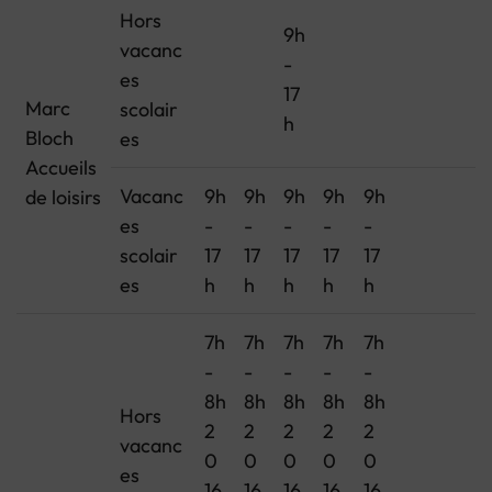
Hors
9h
vacanc
-
es
17
Marc
scolair
h
Bloch
es
Accueils
Vacanc
9h
9h
9h
9h
9h
de loisirs
es
-
-
-
-
-
scolair
17
17
17
17
17
es
h
h
h
h
h
7h
7h
7h
7h
7h
-
-
-
-
-
8h
8h
8h
8h
8h
Hors
2
2
2
2
2
vacanc
0
0
0
0
0
es
16
16
16
16
16