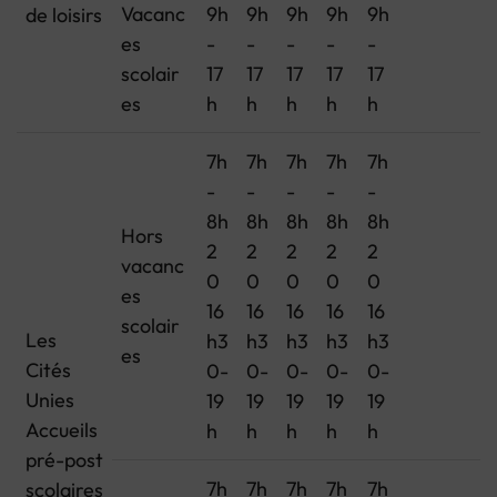
Vacanc
9h
9h
9h
9h
9h
de loisirs
es
-
-
-
-
-
scolair
17
17
17
17
17
es
h
h
h
h
h
7h
7h
7h
7h
7h
-
-
-
-
-
8h
8h
8h
8h
8h
Hors
2
2
2
2
2
vacanc
0
0
0
0
0
es
16
16
16
16
16
scolair
Les
h3
h3
h3
h3
h3
es
Cités
0-
0-
0-
0-
0-
Unies
19
19
19
19
19
Accueils
h
h
h
h
h
pré-post
7h
7h
7h
7h
7h
scolaires