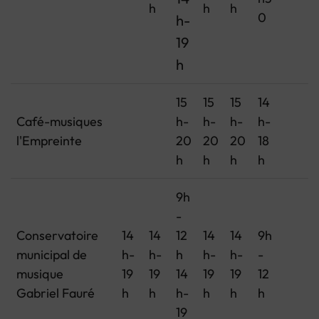
h
h
h
0
h-
19
h
15
15
15
14
Café-musiques
h-
h-
h-
h-
l'Empreinte
20
20
20
18
h
h
h
h
9h
-
Conservatoire
14
14
12
14
14
9h
municipal de
h-
h-
h
h-
h-
-
musique
19
19
14
19
19
12
Gabriel Fauré
h
h
h-
h
h
h
19