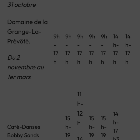
31 octobre
Domaine de la
Grange-La-
9h
9h
9h
9h
9h
14
14
Prévôté.
-
-
-
-
-
h-
h-
17
17
17
17
17
17
17
Du 2
h
h
h
h
h
h
h
novembre au
1er mars
11
h-
12
14
15
15
15
h-
h
Café-Danses
h-
h-
h-
17
Bobby Sands
19
19
19
14
h3