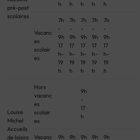
h
h
h
h
h
pré-post
scolaires
7h
7h
7h
7h
7h
-
-
-
-
-
Vacanc
9h
9h
9h
9h
9h
es
17
17
17
17
17
scolair
h-
h-
h-
h-
h-
es
19
19
19
19
19
h
h
h
h
h
Hors
9h
vacanc
-
es
17
Louise
scolair
h
Michel
es
Accueils
Vacanc
9h
9h
9h
9h
9h
de loisirs