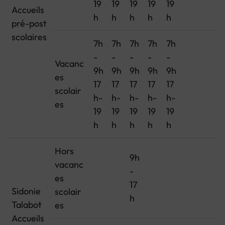
19
19
19
19
19
Accueils
h
h
h
h
h
pré-post
scolaires
7h
7h
7h
7h
7h
-
-
-
-
-
Vacanc
9h
9h
9h
9h
9h
es
17
17
17
17
17
scolair
h-
h-
h-
h-
h-
es
19
19
19
19
19
h
h
h
h
h
Hors
9h
vacanc
-
es
17
Sidonie
scolair
h
Talabot
es
Accueils