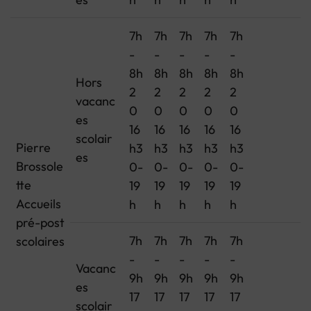
7h
7h
7h
7h
7h
-
-
-
-
-
8h
8h
8h
8h
8h
Hors
2
2
2
2
2
vacanc
0
0
0
0
0
es
16
16
16
16
16
scolair
Pierre
h3
h3
h3
h3
h3
es
Brossole
0-
0-
0-
0-
0-
tte
19
19
19
19
19
Accueils
h
h
h
h
h
pré-post
7h
7h
7h
7h
7h
scolaires
-
-
-
-
-
Vacanc
9h
9h
9h
9h
9h
es
17
17
17
17
17
scolair