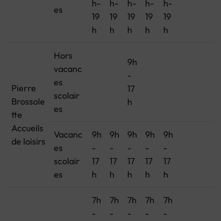
h-
h-
h-
h-
h-
es
19
19
19
19
19
h
h
h
h
h
Hors
9h
vacanc
-
es
Pierre
17
scolair
Brossole
h
es
tte
Accueils
Vacanc
9h
9h
9h
9h
9h
de loisirs
es
-
-
-
-
-
scolair
17
17
17
17
17
es
h
h
h
h
h
7h
7h
7h
7h
7h
-
-
-
-
-