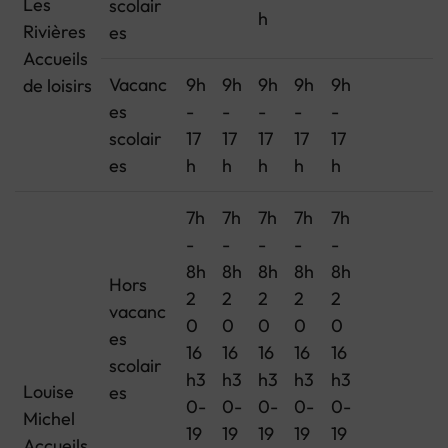
Les
scolair
h
Rivières
es
Accueils
Vacanc
9h
9h
9h
9h
9h
de loisirs
es
-
-
-
-
-
scolair
17
17
17
17
17
es
h
h
h
h
h
7h
7h
7h
7h
7h
-
-
-
-
-
8h
8h
8h
8h
8h
Hors
2
2
2
2
2
vacanc
0
0
0
0
0
es
16
16
16
16
16
scolair
h3
h3
h3
h3
h3
Louise
es
0-
0-
0-
0-
0-
Michel
19
19
19
19
19
Accueils