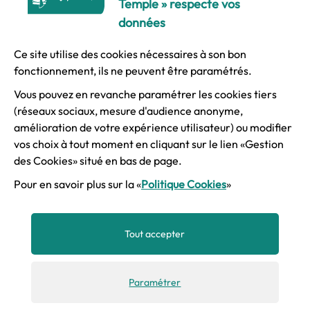
Temple » respecte vos
Vacanc
9h
9h
9h
9h
9h
données
es
17
17
17
17
17
scolair
h-
h-
h-
h-
h-
Ce site utilise des cookies nécessaires à son bon
es
fonctionnement, ils ne peuvent être paramétrés.
19
19
19
19
19
h
h
h
h
h
Vous pouvez en revanche paramétrer les cookies tiers
(réseaux sociaux, mesure d'audience anonyme,
Hors
amélioration de votre expérience utilisateur) ou modifier
9h
vos choix à tout moment en cliquant sur le lien «Gestion
vacanc
-
des Cookies» situé en bas de page.
es
17
Les
scolair
Pour en savoir plus sur la «
Politique Cookies
»
h
Ormes
es
Accueils
Tout accepter
Vacanc
9h
9h
9h
9h
9h
de loisirs
es
-
-
-
-
-
scolair
17
17
17
17
17
Paramétrer
es
h
h
h
h
h