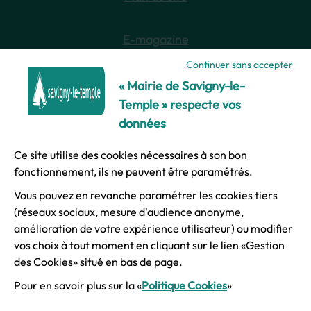
E-magazine
Continuer sans accepter
Newsletter
« Mairie de Savigny-le-
Temple » respecte vos
données
Ce site utilise des cookies nécessaires à son bon
© Ville de Savigny-le-Temple
fonctionnement, ils ne peuvent être paramétrés.
Vous pouvez en revanche paramétrer les cookies tiers
Mentions légales
(réseaux sociaux, mesure d'audience anonyme,
amélioration de votre expérience utilisateur) ou modifier
vos choix à tout moment en cliquant sur le lien «Gestion
Accessibilité
des Cookies» situé en bas de page.
Pour en savoir plus sur la «
Politique Cookies
»
Plan du site