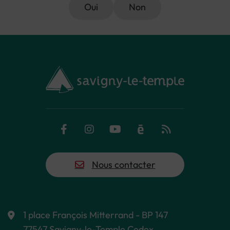
Oui
Non
Facebook
Instagram
YouTube
Calaméo
Flux RSS
Nous contacter
1 place François Mitterrand - BP 147
77547 Savigny-le-Temple Cedex