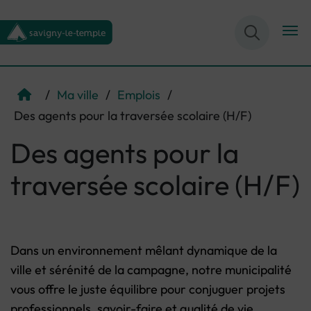
Menu de raccourcis
Retour à l'accueil
/
Ma ville
/
Emplois
/
Page d'accueil du site
Des agents pour la traversée scolaire (H/F)
Des agents pour la
traversée scolaire (H/F)
Dans un environnement mêlant dynamique de la
ville et sérénité de la campagne, notre municipalité
vous offre le juste équilibre pour conjuguer projets
professionnels, savoir-faire et qualité de vie.