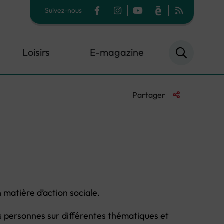
Suivez-nous
Facebook
Instagram
YouTube
Calaméo
Flux RSS
Loisirs
E-magazine
Liste des liens 
Partager
matière d’action sociale.
les personnes sur différentes thématiques et