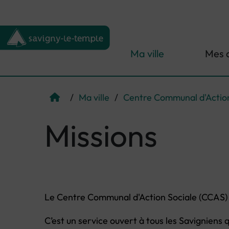
Menu de raccourcis
Retour à l'accueil
Ma ville
Mes 
/
Ma ville
/
Centre Communal d'Action
Page d'accueil du site
Missions
Le Centre Communal d'Action Sociale (CCAS) 
C’est un service ouvert à tous les Savigniens 