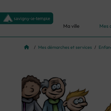
Menu de raccourcis
Retour à l'accueil
Ma ville
Mes 
/
Mes démarches et services
/
Enfan
Page d'accueil du site