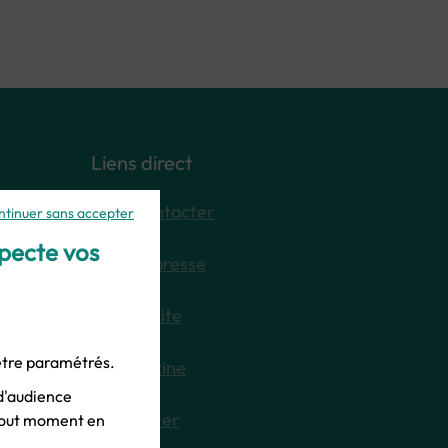
Liens direct
Nous contacter
ntinuer sans accepter
specte vos
Espace presse
Plan du site
 être paramétrés.
E-magazine
d'audience
Newsletter
 tout moment en