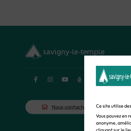
Facebook
Instagram
YouTube
Calaméo
Flux RSS
Ce site utilise d
Nous contacter
Vous pouvez en r
anonyme, amélior
cliquant sur le l