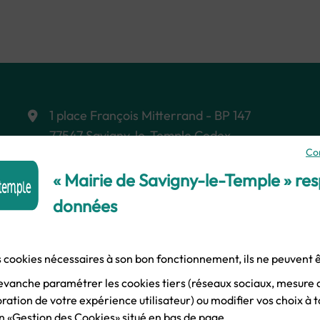
1 place François Mitterrand - BP 147
77547 Savigny-le-Temple Cedex
Co
Le lundi, mardi, mercredi, vendredi :
« Mairie de Savigny-le-Temple » re
8h45 - 12h15 et 13h30 - 17h00
données
Le jeudi :
10H30 - 12h15 et 13h30 -
17h00
Samedi :
8h45 - 12h15
es cookies nécessaires à son bon fonctionnement, ils ne peuvent
evanche paramétrer les cookies tiers (réseaux sociaux, mesure 
ation de votre expérience utilisateur) ou modifier vos choix à
ien «Gestion des Cookies» situé en bas de page.