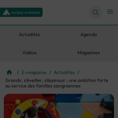
Menu de raccourcis
Retour à l'accueil
Actualités
Agenda
Vidéos
Magazines
/
E-magazine
/
Actualités
/
Page d'accueil du site
Grandir, s’éveiller, s’épanouir : une ambition forte
au service des familles savigniennes