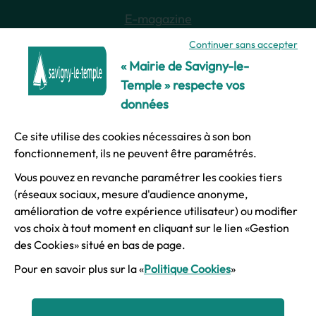
E-magazine
Continuer sans accepter
Newsletter
« Mairie de Savigny-le-
Temple » respecte vos
données
Ce site utilise des cookies nécessaires à son bon
© Ville de Savigny-le-Temple
fonctionnement, ils ne peuvent être paramétrés.
Vous pouvez en revanche paramétrer les cookies tiers
Mentions légales
(réseaux sociaux, mesure d'audience anonyme,
amélioration de votre expérience utilisateur) ou modifier
vos choix à tout moment en cliquant sur le lien «Gestion
Accessibilité
des Cookies» situé en bas de page.
Pour en savoir plus sur la «
Politique Cookies
»
Plan du site