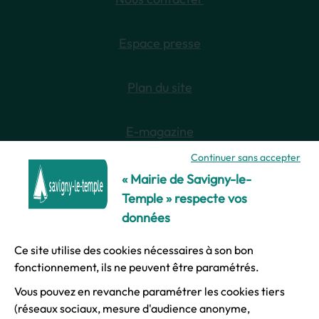
Espace presse
Plan du site
E-magazine
Continuer sans accepter
Newsletter
« Mairie de Savigny-le-
Temple » respecte vos
données
Ce site utilise des cookies nécessaires à son bon
© Ville de Savigny-le-Temple
fonctionnement, ils ne peuvent être paramétrés.
Vous pouvez en revanche paramétrer les cookies tiers
Mentions légales
(réseaux sociaux, mesure d'audience anonyme,