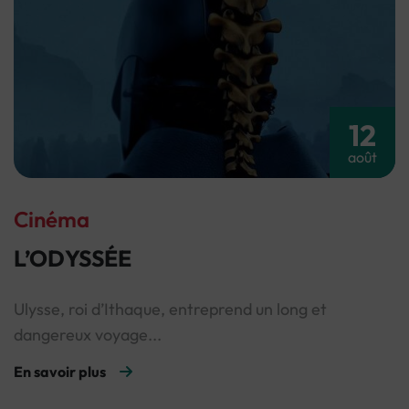
12
août
Cinéma
L’ODYSSÉE
Ulysse, roi d’Ithaque, entreprend un long et
dangereux voyage...
En savoir plus