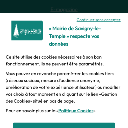
E-magazine
Continuer sans accepter
Newsletter
« Mairie de Savigny-le-
Temple » respecte vos
données
Ce site utilise des cookies nécessaires à son bon
© Ville de Savigny-le-Temple
fonctionnement, ils ne peuvent être paramétrés.
Vous pouvez en revanche paramétrer les cookies tiers
Mentions légales
(réseaux sociaux, mesure d'audience anonyme,
amélioration de votre expérience utilisateur) ou modifier
vos choix à tout moment en cliquant sur le lien «Gestion
Accessibilité
des Cookies» situé en bas de page.
Pour en savoir plus sur la «
Politique Cookies
»
Plan du site