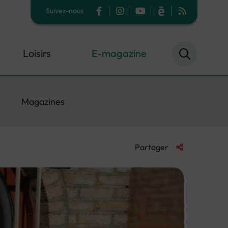
Suivez-nous
Facebook
Instagram
YouTube
Calaméo
Flux RSS
Loisirs
E-magazine
Magazines
Liste des liens 
Partager