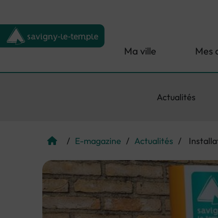
Menu de raccourcis
Retour à l'accueil
Ma ville
Mes 
Actualités
/
E-magazine
/
Actualités
/
Install
Page d'accueil du site