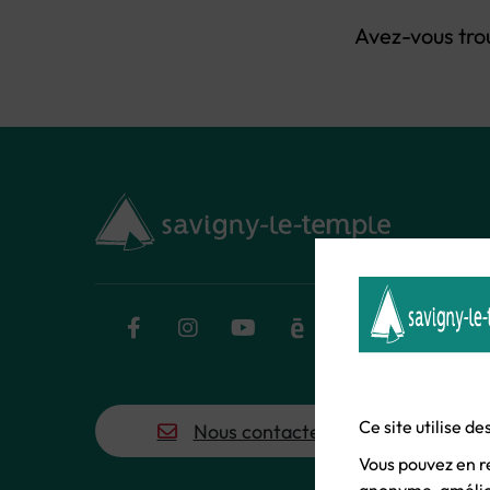
Avez-vous tro
Facebook
Instagram
YouTube
Calaméo
Flux RSS
Ce site utilise d
Nous contacter
Vous pouvez en r