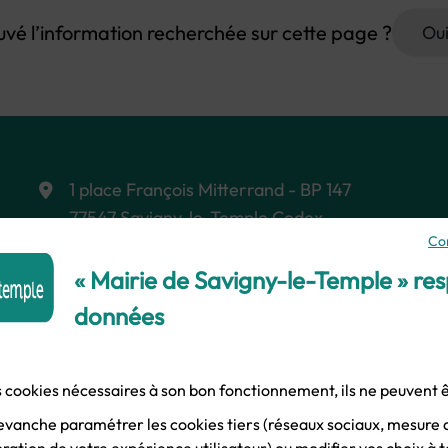
uvé l’information recherchée sur cette page ?
Ou
1 place François Mitterrand - BP 147
77547 Savigny-le-Temple Cedex
Co
Le lundi, mardi, mercredi, vendredi :
« Mairie de Savigny-le-Temple » re
8h45 - 12h15 et 13h30 - 17h00
données
Le jeudi :
10H30 - 12h15 et 13h30 -
17h00
Samedi :
8h45 - 12h15
es cookies nécessaires à son bon fonctionnement, ils ne peuvent
evanche paramétrer les cookies tiers (réseaux sociaux, mesure 