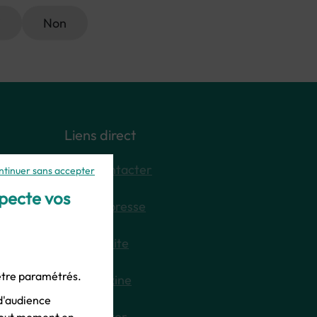
i
Non
Liens direct
Nous contacter
ntinuer sans accepter
specte vos
Espace presse
Plan du site
 être paramétrés.
E-magazine
d'audience
Newsletter